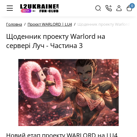
0
Головна
Проєкт WARLORD | LU4
Щоденник проекту Warlord на с
Щоденник проекту Warlord на
сервері Луч - Частина 3
Новий етап проекту WARLORD на LU4