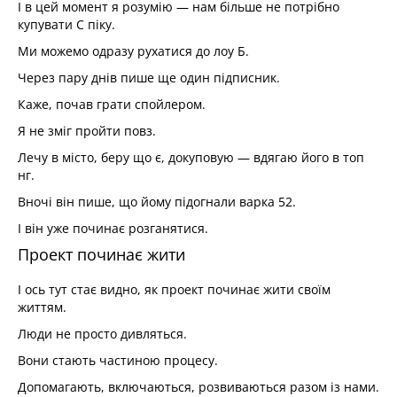
І в цей момент я розумію — нам більше не потрібно
купувати С піку.
Ми можемо одразу рухатися до лоу Б.
Через пару днів пише ще один підписник.
Каже, почав грати спойлером.
Я не зміг пройти повз.
Лечу в місто, беру що є, докуповую — вдягаю його в топ
нг.
Вночі він пише, що йому підогнали варка 52.
І він уже починає розганятися.
Проект починає жити
І ось тут стає видно, як проект починає жити своїм
життям.
Люди не просто дивляться.
Вони стають частиною процесу.
Допомагають, включаються, розвиваються разом із нами.