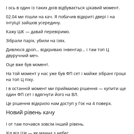
І ось в один із таких днів відбувається цікавий момент.
02.04 ми пішли на кач. Я побачив відкриті двері і на
інтуїції зайшов усередину.
Кажу ШК — давай перевіримо.
Зібрали парік, убили на ізях.
Дивлюся дроп… відкриваю інвентар… і там топ Ц
двуручний меч.
Оце вже був момент.
На той момент у нас уже був ФП сет і майже зібрані гроші
на топ Ц піку.
І в останній момент ми приймаємо рішення — купити ще
один ФП сет і вдягнути його на ВЛ.
Це рішення відкрило нам доступ у Гоє на 4 поверх.
Новий рівень качу
І от там почався зовсім інший рівень.
Хіл від Ше — як манна з небес.