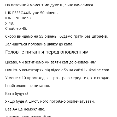
На поточний момент ми дуже щільно качаємося.
ШК PESSO44IN уже 50 рівень.
IORIONI Ше 52.
Я 48.
Спойлер 45.
Скоро вийдемо на 55 рівень і будемо грати без штрафів.
Залишиться половина шляху до капа.
Головне питання перед оновленням
Цікаво, чи встигнемо ми взяти кап до оновлення?
Пишіть у коментарях під відео або на сайті l2ukraine.com.
У мене є 10 промокодів — розіграю серед тих, хто вгадає.
І найголовніше питання.
Кати будуть?
Якщо буде А шмот, його потрібно розпечатувати.
Без АА це неможливо.
Значить кати мають бути.