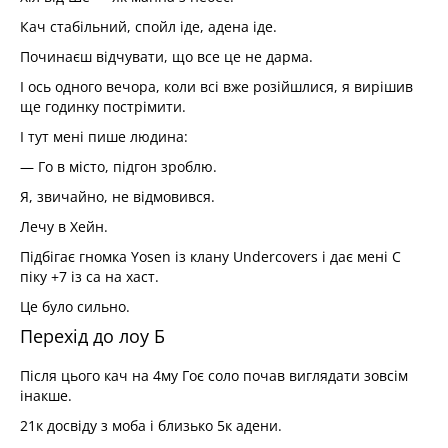
Кач стабільний, спойл іде, адена іде.
Починаєш відчувати, що все це не дарма.
І ось одного вечора, коли всі вже розійшлися, я вирішив
ще годинку пострімити.
І тут мені пише людина:
— Го в місто, підгон зроблю.
Я, звичайно, не відмовився.
Лечу в Хейн.
Підбігає гномка Yosen із клану Undercovers і дає мені С
піку +7 із са на хаст.
Це було сильно.
Перехід до лоу Б
Після цього кач на 4му Гоє соло почав виглядати зовсім
інакше.
21к досвіду з моба і близько 5к адени.