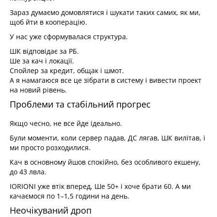
Зараз думаємо домовлятися і шукати таких самих, як ми,
щоб йти в кооперацію.
У нас уже сформувалася структура.
ШК відповідає за РБ.
Ше за кач і локації.
Спойлер за кредит, общак і шмот.
А я намагаюся все це зібрати в систему і вивести проект
на новий рівень.
Проблеми та стабільний прогрес
Якщо чесно, не все йде ідеально.
Були моменти, коли сервер падав, ДС лягав, ШК вилітав, і
ми просто розходилися.
Кач в основному йшов спокійно, без особливого екшену,
до 43 лвла.
IORIONI уже втік вперед, Ше 50+ і хоче брати 60. А ми
качаємося по 1–1,5 години на день.
Неочікуваний дроп