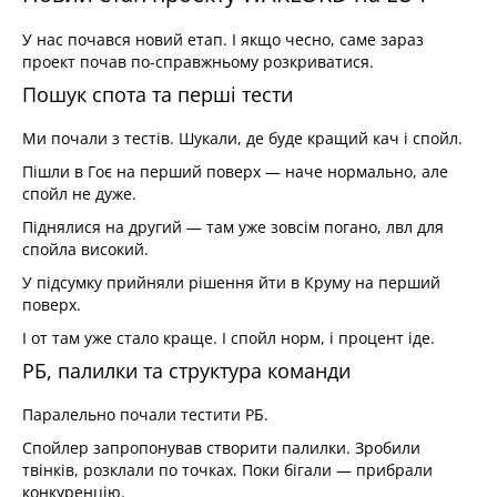
У нас почався новий етап. І якщо чесно, саме зараз
проект почав по-справжньому розкриватися.
Пошук спота та перші тести
Ми почали з тестів. Шукали, де буде кращий кач і спойл.
Пішли в Гоє на перший поверх — наче нормально, але
спойл не дуже.
Піднялися на другий — там уже зовсім погано, лвл для
спойла високий.
У підсумку прийняли рішення йти в Круму на перший
поверх.
І от там уже стало краще. І спойл норм, і процент іде.
РБ, палилки та структура команди
Паралельно почали тестити РБ.
Спойлер запропонував створити палилки. Зробили
твінків, розклали по точках. Поки бігали — прибрали
конкуренцію.